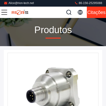
Alice@rion-tech.net
86-156-25295088
Citações
Produtos