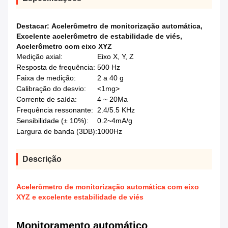
Destacar:
Acelerômetro de monitorização automática
,
Excelente acelerômetro de estabilidade de viés
,
Acelerômetro com eixo XYZ
Medição axial:
Eixo X, Y, Z
Resposta de frequência:
500 Hz
Faixa de medição:
2 a 40 g
Calibração do desvio:
<1mg>
Corrente de saída:
4 ~ 20Ma
Frequência ressonante:
2.4/5.5 KHz
Sensibilidade (± 10%):
0.2~4mA/g
Largura de banda (3DB):
1000Hz
Descrição
Acelerômetro de monitorização automática com eixo
XYZ e excelente estabilidade de viés
Monitoramento automático