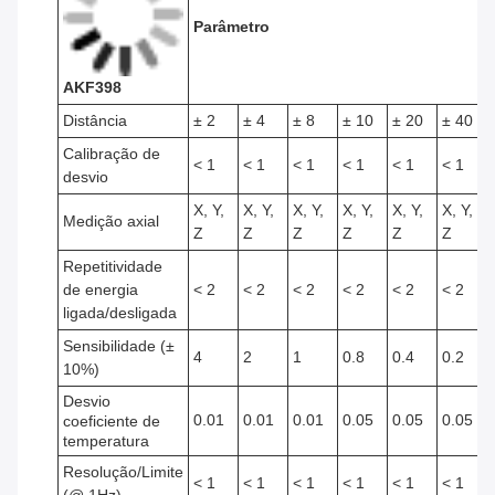
Parâmetro
AKF398
Distância
± 2
± 4
± 8
± 10
± 20
± 40
Calibração de
< 1
< 1
< 1
< 1
< 1
< 1
desvio
X, Y,
X, Y,
X, Y,
X, Y,
X, Y,
X, Y,
Medição axial
Z
Z
Z
Z
Z
Z
Repetitividade
de energia
< 2
< 2
< 2
< 2
< 2
< 2
ligada/desligada
Sensibilidade (±
4
2
1
0.8
0.4
0.2
10%)
Desvio
0.01
0.01
0.01
0.05
0.05
0.05
coeficiente de
temperatura
Resolução/Limite
< 1
< 1
< 1
< 1
< 1
< 1