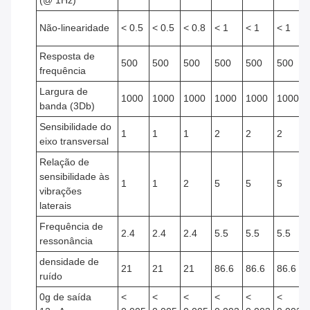
(@ 1Hz)
Não-linearidade
< 0.5
< 0.5
< 0.8
< 1
< 1
< 1
Resposta de
500
500
500
500
500
500
frequência
Largura de
1000
1000
1000
1000
1000
1000
banda (3Db)
Sensibilidade do
1
1
1
2
2
2
eixo transversal
Relação de
sensibilidade às
1
1
2
5
5
5
vibrações
laterais
Frequência de
2.4
2.4
2.4
5.5
5.5
5.5
ressonância
densidade de
21
21
21
86.6
86.6
86.6
ruído
0g de saída
<
<
<
<
<
<