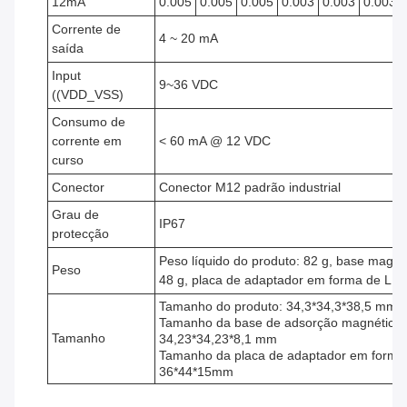
12mA
0.005
0.005
0.005
0.003
0.003
0.003
Corrente de
4 ~ 20 mA
saída
Input
9~36 VDC
((VDD_VSS)
Consumo de
corrente em
< 60 mA @ 12 VDC
curso
Conector
Conector M12 padrão industrial
Grau de
IP67
protecção
Peso líquido do produto: 82 g, base magné
Peso
48 g, placa de adaptador em forma de L 2
Tamanho do produto: 34,3*34,3*38,5 mm
Tamanho da base de adsorção magnética:
Tamanho
34,23*34,23*8,1 mm
Tamanho da placa de adaptador em forma 
36*44*15mm